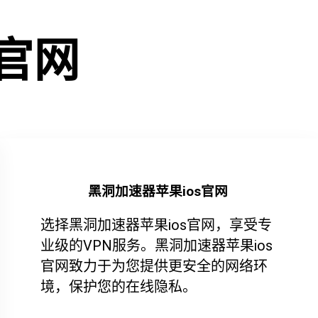
官网
黑洞加速器苹果ios官网
选择黑洞加速器苹果ios官网，享受专
业级的VPN服务。黑洞加速器苹果ios
官网致力于为您提供更安全的网络环
境，保护您的在线隐私。