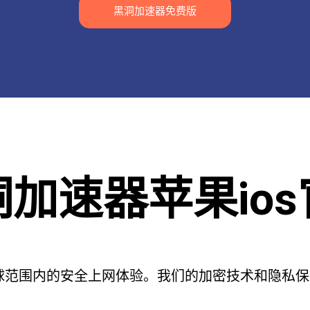
黑洞加速器免费版
洞加速器苹果ios
全球范围内的安全上网体验。我们的加密技术和隐私